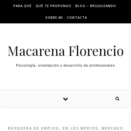
PARA QUÉ
QUÉ TE PROPONGO
BLOG – BRUJULEANDO
SOBRE MI
CONTACTA
Macarena Florencio
Psicología, orientación y desarrollo de profesionales
,
,
BÚSQUEDA DE EMPLEO
EN LOS MEDIOS
MERCADO