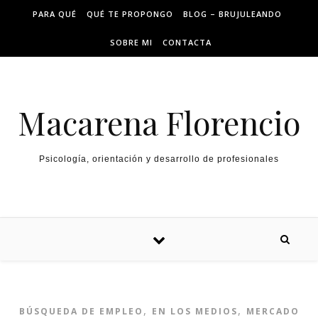
PARA QUÉ
QUÉ TE PROPONGO
BLOG – BRUJULEANDO
SOBRE MI
CONTACTA
Macarena Florencio
Psicología, orientación y desarrollo de profesionales
,
,
BÚSQUEDA DE EMPLEO
EN LOS MEDIOS
MERCADO