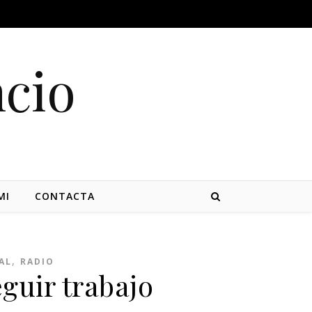
cio
MI
CONTACTA
,
AL
RADIO
guir trabajo