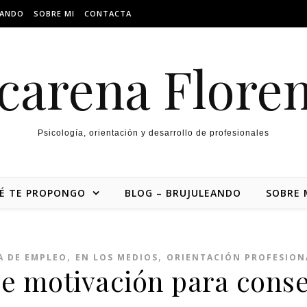
EANDO
SOBRE MI
CONTACTA
carena Floren
Psicología, orientación y desarrollo de profesionales
É TE PROPONGO
BLOG – BRUJULEANDO
SOBRE 
,
,
A DE EMPLEO
EN LOS MEDIOS
ORIENTACIÓN PROFESION
 motivación para conse