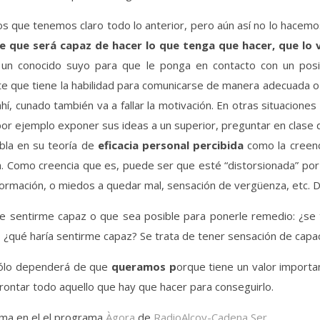
s que tenemos claro todo lo anterior, pero aún así no lo hacem
e que será capaz de hacer lo que tenga que hacer, que lo ve
un conocido suyo para que le ponga en contacto con un posi
te que tiene la habilidad para comunicarse de manera adecuada o
s ahí, cunado también va a fallar la motivación. En otras situacion
 por ejemplo exponer sus ideas a un superior, preguntar en clase 
bla en su teoría de
eficacia personal percibida
como la creenci
ca. Como creencia que es, puede ser que esté “distorsionada” po
información, o miedos a quedar mal, sensación de vergüenza, etc.
sentirme capaz o que sea posible para ponerle remedio: ¿se t
, ¿qué haría sentirme capaz? Se trata de tener sensación de capa
sólo dependerá de que
queramos p
orque tiene un valor import
rontar todo aquello que hay que hacer para conseguirlo.
ema en el el programa
Àgora
de
RadioAlcoy-Cadena Ser