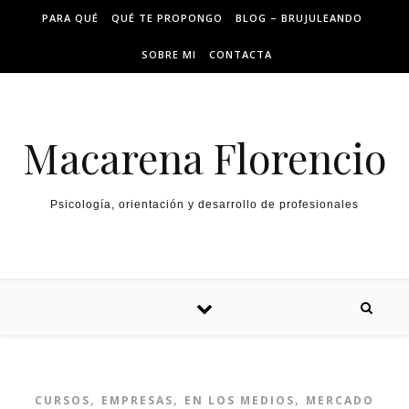
PARA QUÉ
QUÉ TE PROPONGO
BLOG – BRUJULEANDO
SOBRE MI
CONTACTA
Macarena Florencio
Psicología, orientación y desarrollo de profesionales
,
,
,
CURSOS
EMPRESAS
EN LOS MEDIOS
MERCADO