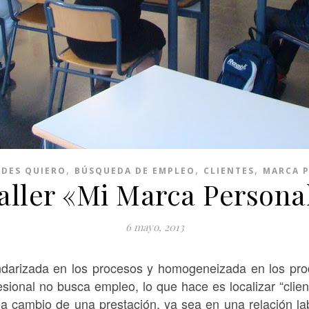
,
,
,
ADES QUIERO
BÚSQUEDA DE EMPLEO
CLIENTES
MARCA 
aller «Mi Marca Persona
6 mayo, 2013
arizada en los procesos y homogeneizada en los produ
sional no busca empleo, lo que hace es localizar “clien
o a cambio de una prestación, ya sea en una relación la